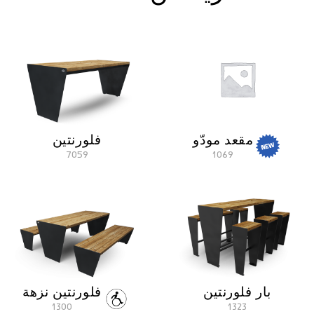
مقعد مودّو
فلورنتين
7059
1069
بار فلورنتين
فلورنتين نزهة
1300
1323