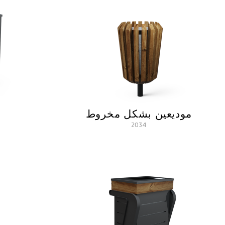
موديعين بشكل مخروط
2034