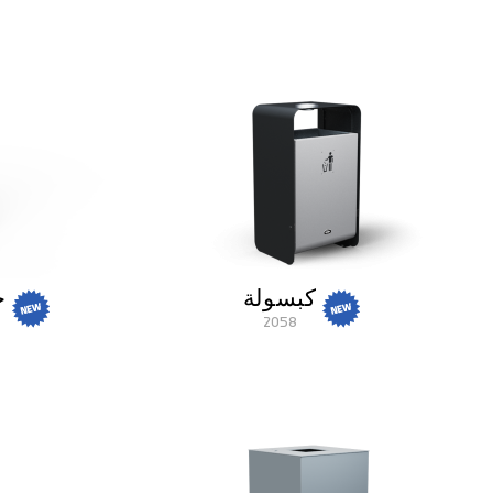
كبسولة
ح
2058