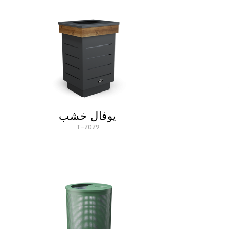
يوفال خشب
2029-T