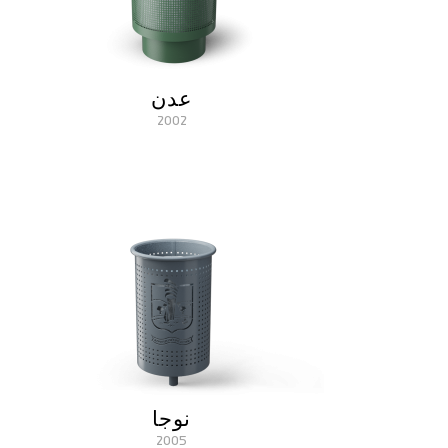
عدن
2002
نوجا
2005