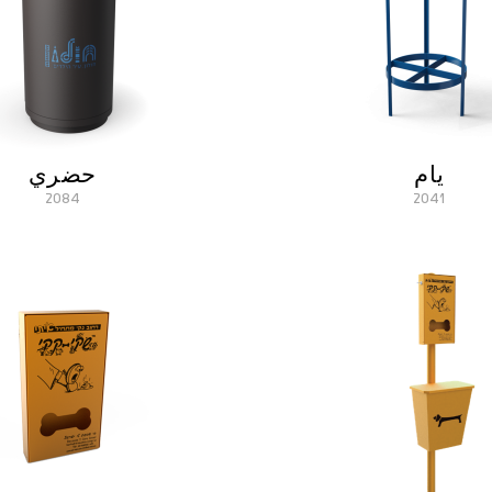
يام
حضري
2084
2041