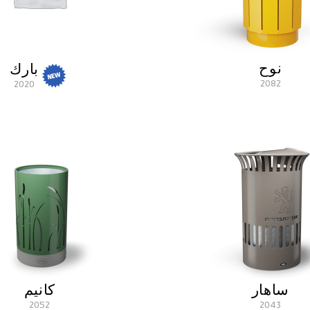
نوح
بارك
2082
2020
ساهار
كانيم
2052
2043