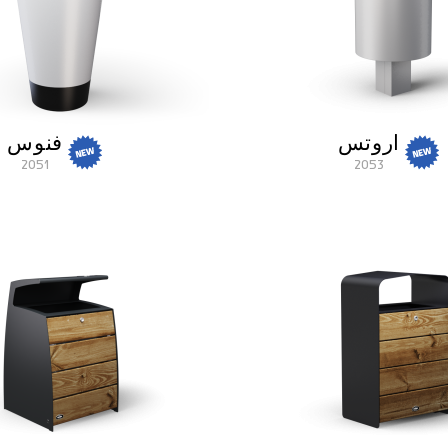
اروتس
فنوس
2051
2053