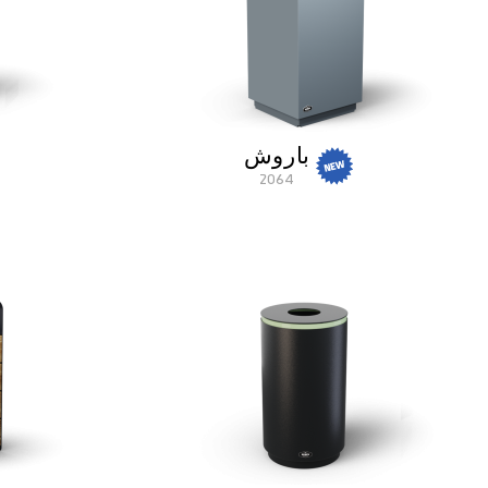
باروش
2064