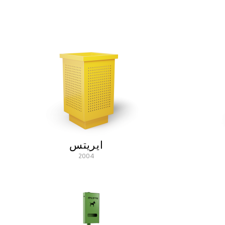
ايريتس
2004