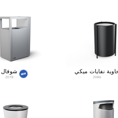
اوية نفايات ميكي
شوفال
2078
2086