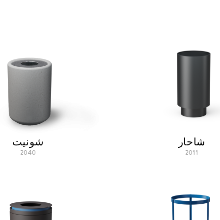
شاحار
شونيت
2040
2011