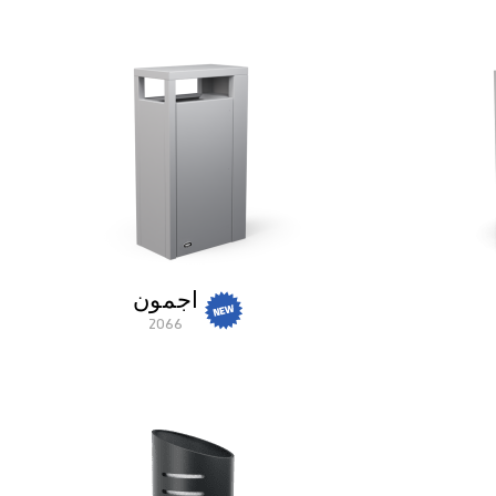
اجمون
2066