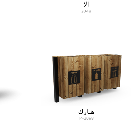
الا
2048
هبارك
2068-P