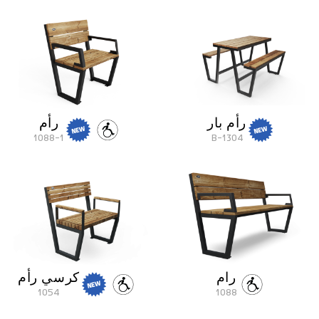
رأم بار
رأم
1088-1
1304-B
رام
كرسي رأم
1054
1088