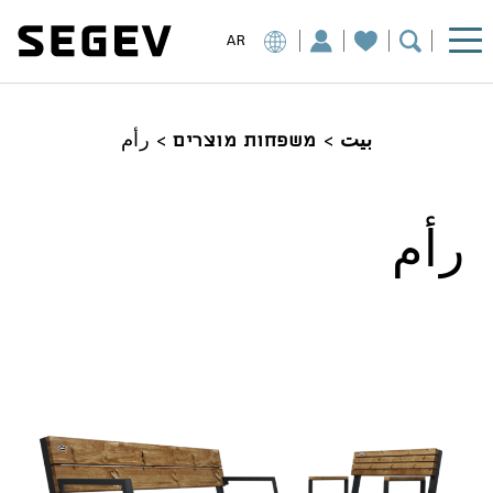
AR
بيت
>
משפחות מוצרים
>
رأم
رأم