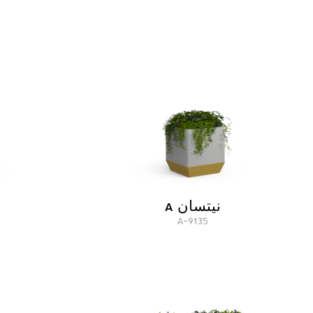
نيتسان A
9135-A