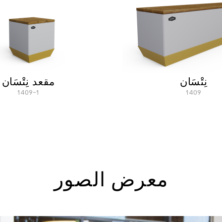
نِتْسَان
مقعد نِتْسَان
1409-1
1409
معرض الصور