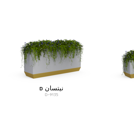
نيتسان D
9135-D