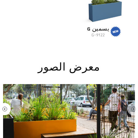
يسمين G
9122-G
معرض الصور