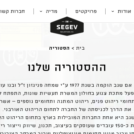
אודות
פרויקטים
מדיה
חברות קשור
בית
>
הסטוריה
ההסטוריה שלנו
שגב הוקמה בשנת 1977 ע"י שמחה פניגזון ז"ל ובנו עובד.
על מתכת צנוע בחולון המשרת תעשיות שונות, התפתח 
חומי ריהוט פנים, ריהוט המתנה ותחומים נוספים – אשר 
את הדרך לכניסתה של החברה לתחום הריהוט האורבני.
שגב היא אחת החברות המובילות בארץ בתחום הריהוט הא
4 חברות המעסיקות כ-150 עובדים שעוסקים בעיצוב, תכנון, שיווק ויי
י עבור מגוון תחומים מוניציפליים ועבור המרחב הציבורי 