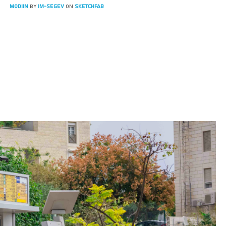
Modiin
by
IM-SEGEV
on
Sketchfab