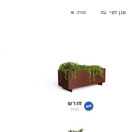
סנן לפי
סה"כ: 18
חורש
9125