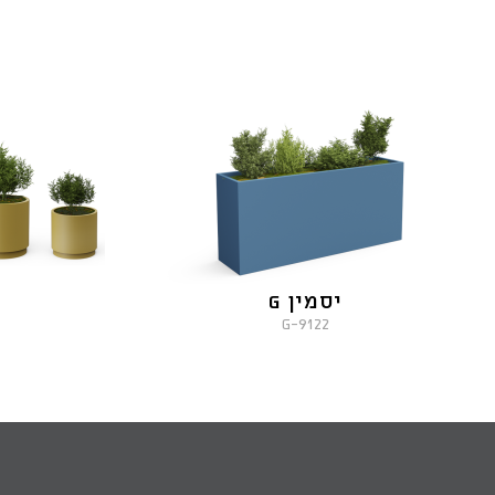
יסמין G
9122-G