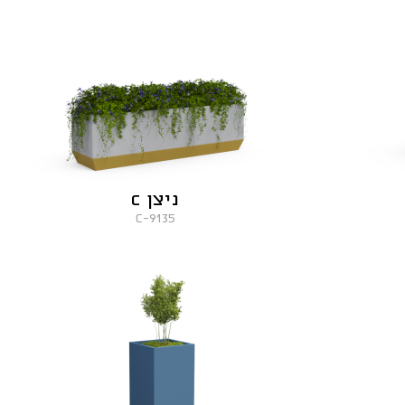
ניצן C
9135-C