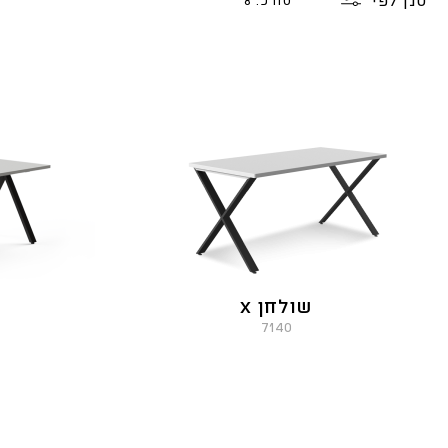
סנן לפי
סה"כ: 8
שולחן X
7140