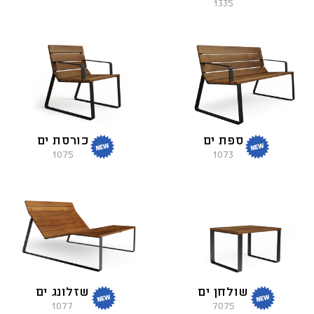
1335
ספת ים
כורסת ים
1075
1073
שולחן ים
שזלונג ים
1077
7075