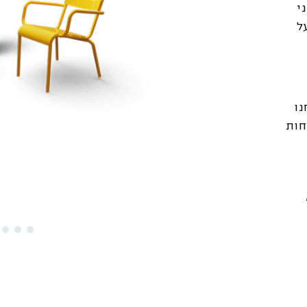
י
ל
נו
ות