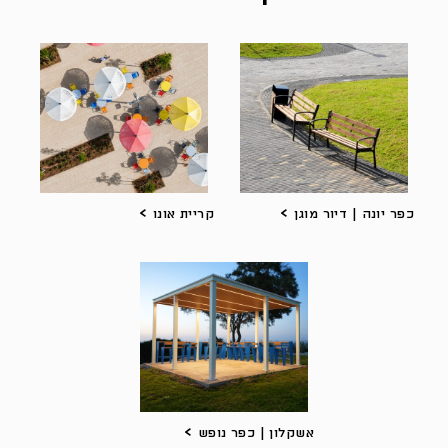
כפר יונה | דיור מוגן
קריית אונו
אשקלון | כפר נופש